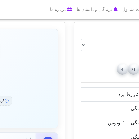
 متداول
برندگان و داستان ها
درباره ما
7
4
21
1 م
ایط برد
5روز 23ساعت 53دقیقه 49ثانیه