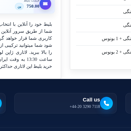
قیمت بلیط
750.00
ین
شما از طریق سرور آنلاین 
کاربری شما قرار خواهد گر
شود شما میتوانید ترکیبی از
ساعت 13:30 به و
خرید بلیط این لاتاری حداکثر تا 4 ساعت قبل از برگزاری لاتاری می
Call us
+44-20 3290 7118