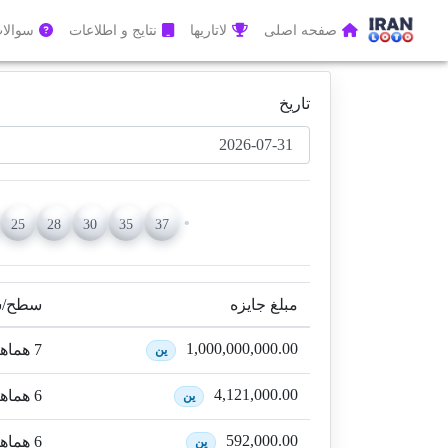
صفحه اصلی
لاتاریها
نتایج و اطلاعات
سوالات
تاریخ
25
28
30
35
37
مبلغ جایزه
سطح/شر
1,000,000,000.00
7 هماهنگی
ین
4,121,000.00
6 هماهنگی + 1 بونوس
ین
592,000.00
6 هماهنگی
ین