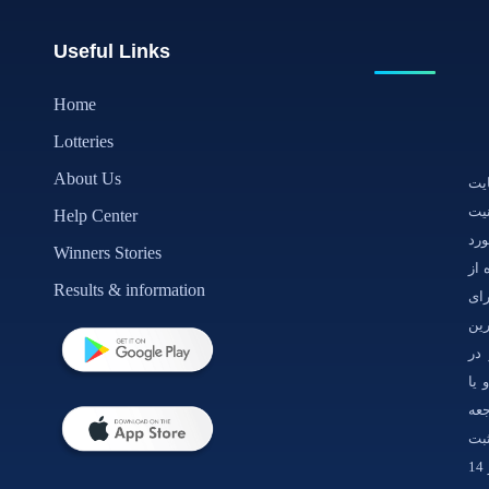
Useful Links
Home
Lotteries
About Us
یت
یت
Help Center
ور ضد هک(outsystems) مورد
Winners Stories
 از
Results & information
رای
رین
در
یا
جعه
 شرکت ثبت
شده در لندن (شماره ثبت شده: 06861915) با دفتر ثبت نام در 14