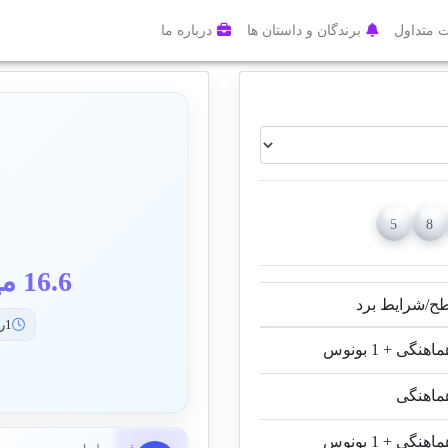
 متداول
برندگان و داستان ها
درباره ما
5
8
16.6 میلیون
/شرایط برد
1روز 0ساعت 41دقیقه 41ثانیه