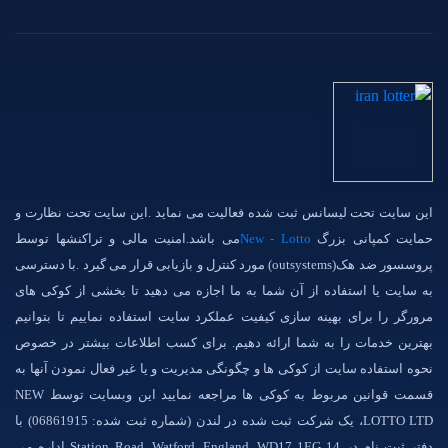
این سایت تحت لیسانس ثبت شده فعالیت می نماید .این سایت تحت نظارت و
حمایت کمپانی بزرگ
New - Lotto
می باشد.امنیت مالی و تراکنشها توسط
پروسسور ضد هک(outsystems) مورد کنترل و بازیابی قرار می گیرد .با دسترسی
به سایت یا استفاده از آن شما به ما اجازه می دهید تا بخشی از کوکی های
مرورگر را برای بهینه سازی کیفیت عملکرد سایت استفاده نماییم تا بتوانیم
بهترین خدمات را به شما ارائه دهیم. برای کسب اطلاعات بیشتر در خصوص
نحوه استفاده سایت از کوکی ها و چگونگی مدیریت و یا غیر فعال نمودن آنها به
قسمت قوانین مربوط به کوکی ها مراجعه نمایید این وبسایت توسط NEW
LOTTO LTD، یک شرکت ثبت شده در لندن (شماره ثبت شده: 06861915) با
دفتر ثبت نام در 14 Station Road, Watford, England, WD17 1EG اداره می