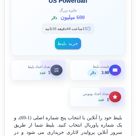
US Powerball
جایزه بزرگ
600 میلیون
دلار
15ساعت 44دقیقه 16ثانیه
خرید بلیط
قیمت بلیط
تعداد اعداد بلیط
3.00
5
دلار
عدد
تعداد اعداد بونوس
1
عدد
بلیط خود را آنلاین با انتخاب پنج شماره اصلی (1-69)، و
یک شماره پاوربال انتخاب کنید. بلیط شما از طریق
سرور آنلاین پروایدر لاتاری خریداری می شود و در